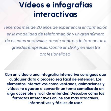
V
í
d
e
o
s
e
i
n
f
o
g
r
a
f
í
a
s
i
n
t
e
r
a
c
t
i
v
a
s
Tenemos más de 20 años de experiencia en formación
en la modalidad de teleformación y un gran número
de clientes nos avalan, desde centros de formación a
grandes empresas. Confíe en DKA y en nuestra
profesionalidad.
Con un vídeo o una infografía interactiva consigues que
cualquier dato o proceso sea fácil de entender. Los
elementos interactivos como ventanas, animaciones y
vídeos te ayudan a convertir un tema complicado en
algo accesible y fácil de entender. Descubre cómo los
formatos interactivos online son más atractivos,
informativos y fáciles de usar.