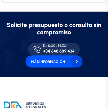
S
o
l
i
c
i
t
e
p
r
e
s
u
p
u
e
s
t
o
o
c
o
n
s
u
l
t
a
s
i
n
c
o
m
p
r
o
m
i
s
o
De 8.00 a 14.30 h
+34 648 689 434
MÁS INFORMACIÓN